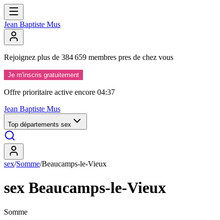
Cette page n'a pas pu se charger
Un problème temporaire est survenu. Recharge la page — si l’erreur 
Recharger
Réessayer