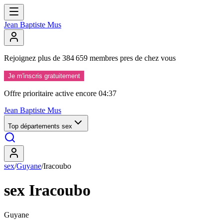
Jean Baptiste Mus
Rejoignez
plus
de
384
659
membres
pres
de
chez
vous
Je m'inscris gratuitement
Offre prioritaire active encore
04:37
Jean Baptiste Mus
Top départements sex
sex
/
Guyane
/
Iracoubo
sex Iracoubo
Guyane