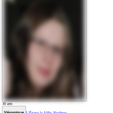
30
ans
Véronique
L'Étang-la-Ville
,
Yvelines