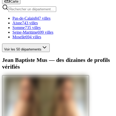
Carte
Pas-de-Calais
847 villes
Aisne
743 villes
Somme
735 villes
Seine-Maritime
699 villes
Moselle
694 villes
Voir les 50 départements
Jean Baptiste Mus — des dizaines de profils
vérifiés