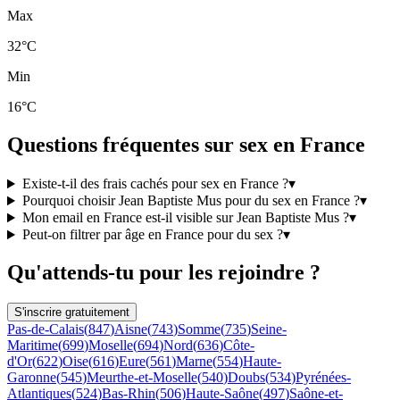
Max
32°C
Min
16°C
Questions fréquentes sur sex en France
Existe-t-il des frais cachés pour sex en France ?
▾
Pourquoi choisir Jean Baptiste Mus pour du sex en France ?
▾
Mon email en France est-il visible sur Jean Baptiste Mus ?
▾
Peut-on filtrer par âge en France pour du sex ?
▾
Qu'attends-tu pour les rejoindre ?
S'inscrire gratuitement
Pas-de-Calais
(
847
)
Aisne
(
743
)
Somme
(
735
)
Seine-
Maritime
(
699
)
Moselle
(
694
)
Nord
(
636
)
Côte-
d'Or
(
622
)
Oise
(
616
)
Eure
(
561
)
Marne
(
554
)
Haute-
Garonne
(
545
)
Meurthe-et-Moselle
(
540
)
Doubs
(
534
)
Pyrénées-
Atlantiques
(
524
)
Bas-Rhin
(
506
)
Haute-Saône
(
497
)
Saône-et-