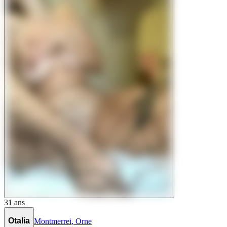
31
ans
Otalia
Montmerrei
,
Orne