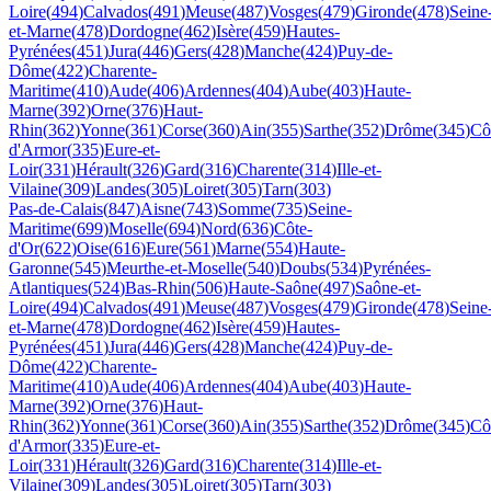
Loire
(
494
)
Calvados
(
491
)
Meuse
(
487
)
Vosges
(
479
)
Gironde
(
478
)
Seine
et-Marne
(
478
)
Dordogne
(
462
)
Isère
(
459
)
Hautes-
Pyrénées
(
451
)
Jura
(
446
)
Gers
(
428
)
Manche
(
424
)
Puy-de-
Dôme
(
422
)
Charente-
Maritime
(
410
)
Aude
(
406
)
Ardennes
(
404
)
Aube
(
403
)
Haute-
Marne
(
392
)
Orne
(
376
)
Haut-
Rhin
(
362
)
Yonne
(
361
)
Corse
(
360
)
Ain
(
355
)
Sarthe
(
352
)
Drôme
(
345
)
Cô
d'Armor
(
335
)
Eure-et-
Loir
(
331
)
Hérault
(
326
)
Gard
(
316
)
Charente
(
314
)
Ille-et-
Vilaine
(
309
)
Landes
(
305
)
Loiret
(
305
)
Tarn
(
303
)
Pas-de-Calais
(
847
)
Aisne
(
743
)
Somme
(
735
)
Seine-
Maritime
(
699
)
Moselle
(
694
)
Nord
(
636
)
Côte-
d'Or
(
622
)
Oise
(
616
)
Eure
(
561
)
Marne
(
554
)
Haute-
Garonne
(
545
)
Meurthe-et-Moselle
(
540
)
Doubs
(
534
)
Pyrénées-
Atlantiques
(
524
)
Bas-Rhin
(
506
)
Haute-Saône
(
497
)
Saône-et-
Loire
(
494
)
Calvados
(
491
)
Meuse
(
487
)
Vosges
(
479
)
Gironde
(
478
)
Seine
et-Marne
(
478
)
Dordogne
(
462
)
Isère
(
459
)
Hautes-
Pyrénées
(
451
)
Jura
(
446
)
Gers
(
428
)
Manche
(
424
)
Puy-de-
Dôme
(
422
)
Charente-
Maritime
(
410
)
Aude
(
406
)
Ardennes
(
404
)
Aube
(
403
)
Haute-
Marne
(
392
)
Orne
(
376
)
Haut-
Rhin
(
362
)
Yonne
(
361
)
Corse
(
360
)
Ain
(
355
)
Sarthe
(
352
)
Drôme
(
345
)
Cô
d'Armor
(
335
)
Eure-et-
Loir
(
331
)
Hérault
(
326
)
Gard
(
316
)
Charente
(
314
)
Ille-et-
Vilaine
(
309
)
Landes
(
305
)
Loiret
(
305
)
Tarn
(
303
)