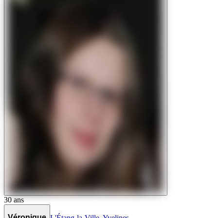
30
ans
Véronique
L'Étang-la-Ville
,
Yvelines