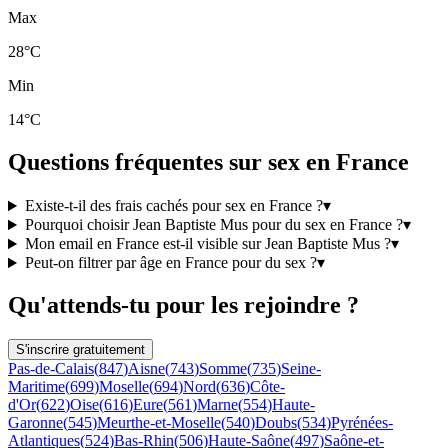
Max
28°C
Min
14°C
Questions fréquentes sur sex en France
Existe-t-il des frais cachés pour sex en France ?
▾
Pourquoi choisir Jean Baptiste Mus pour du sex en France ?
▾
Mon email en France est-il visible sur Jean Baptiste Mus ?
▾
Peut-on filtrer par âge en France pour du sex ?
▾
Qu'attends-tu pour les rejoindre ?
S'inscrire gratuitement
Pas-de-Calais
(
847
)
Aisne
(
743
)
Somme
(
735
)
Seine-
Maritime
(
699
)
Moselle
(
694
)
Nord
(
636
)
Côte-
d'Or
(
622
)
Oise
(
616
)
Eure
(
561
)
Marne
(
554
)
Haute-
Garonne
(
545
)
Meurthe-et-Moselle
(
540
)
Doubs
(
534
)
Pyrénées-
Atlantiques
(
524
)
Bas-Rhin
(
506
)
Haute-Saône
(
497
)
Saône-et-