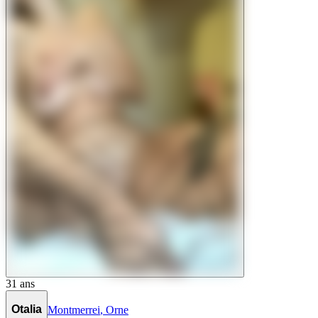
31
ans
Otalia
Montmerrei
,
Orne