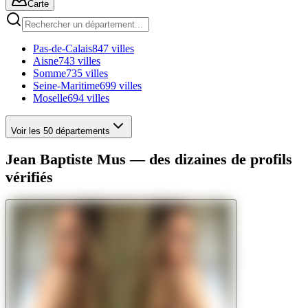
Carte
Pas-de-Calais
847 villes
Aisne
743 villes
Somme
735 villes
Seine-Maritime
699 villes
Moselle
694 villes
Voir les 50 départements
Jean Baptiste Mus — des dizaines de profils
vérifiés