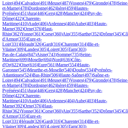
Loire
(
494
)
Calvados
(
491
)
Meuse
(
487
)
Vosges
(
479
)
Gironde
(
478
)
Seine
et-Marne
(
478
)
Dordogne
(
462
)
Isère
(
459
)
Hautes-
Pyrénées
(
451
)
Jura
(
446
)
Gers
(
428
)
Manche
(
424
)
Puy-de-
Dôme
(
422
)
Charente-
Maritime
(
410
)
Aude
(
406
)
Ardennes
(
404
)
Aube
(
403
)
Haute-
Marne
(
392
)
Orne
(
376
)
Haut-
Rhin
(
362
)
Yonne
(
361
)
Corse
(
360
)
Ain
(
355
)
Sarthe
(
352
)
Drôme
(
345
)
Cô
d'Armor
(
335
)
Eure-et-
Loir
(
331
)
Hérault
(
326
)
Gard
(
316
)
Charente
(
314
)
Ille-et-
Vilaine
(
309
)
Landes
(
305
)
Loiret
(
305
)
Tarn
(
303
)
Pas-de-Calais
(
847
)
Aisne
(
743
)
Somme
(
735
)
Seine-
Maritime
(
699
)
Moselle
(
694
)
Nord
(
636
)
Côte-
d'Or
(
622
)
Oise
(
616
)
Eure
(
561
)
Marne
(
554
)
Haute-
Garonne
(
545
)
Meurthe-et-Moselle
(
540
)
Doubs
(
534
)
Pyrénées-
Atlantiques
(
524
)
Bas-Rhin
(
506
)
Haute-Saône
(
497
)
Saône-et-
Loire
(
494
)
Calvados
(
491
)
Meuse
(
487
)
Vosges
(
479
)
Gironde
(
478
)
Seine
et-Marne
(
478
)
Dordogne
(
462
)
Isère
(
459
)
Hautes-
Pyrénées
(
451
)
Jura
(
446
)
Gers
(
428
)
Manche
(
424
)
Puy-de-
Dôme
(
422
)
Charente-
Maritime
(
410
)
Aude
(
406
)
Ardennes
(
404
)
Aube
(
403
)
Haute-
Marne
(
392
)
Orne
(
376
)
Haut-
Rhin
(
362
)
Yonne
(
361
)
Corse
(
360
)
Ain
(
355
)
Sarthe
(
352
)
Drôme
(
345
)
Cô
d'Armor
(
335
)
Eure-et-
Loir
(
331
)
Hérault
(
326
)
Gard
(
316
)
Charente
(
314
)
Ille-et-
Vilaine
(
309
)
Landes
(
305
)
Loiret
(
305
)
Tarn
(
303
)