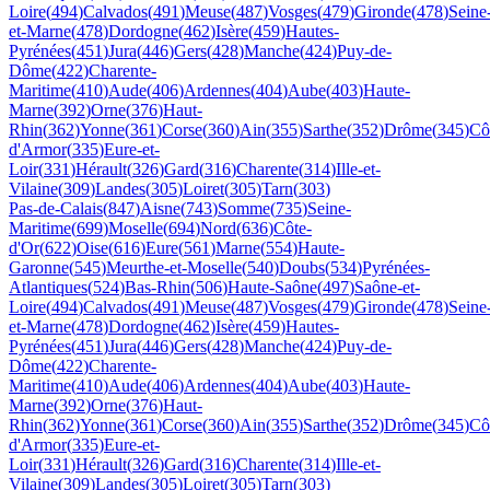
Loire
(
494
)
Calvados
(
491
)
Meuse
(
487
)
Vosges
(
479
)
Gironde
(
478
)
Seine
et-Marne
(
478
)
Dordogne
(
462
)
Isère
(
459
)
Hautes-
Pyrénées
(
451
)
Jura
(
446
)
Gers
(
428
)
Manche
(
424
)
Puy-de-
Dôme
(
422
)
Charente-
Maritime
(
410
)
Aude
(
406
)
Ardennes
(
404
)
Aube
(
403
)
Haute-
Marne
(
392
)
Orne
(
376
)
Haut-
Rhin
(
362
)
Yonne
(
361
)
Corse
(
360
)
Ain
(
355
)
Sarthe
(
352
)
Drôme
(
345
)
Cô
d'Armor
(
335
)
Eure-et-
Loir
(
331
)
Hérault
(
326
)
Gard
(
316
)
Charente
(
314
)
Ille-et-
Vilaine
(
309
)
Landes
(
305
)
Loiret
(
305
)
Tarn
(
303
)
Pas-de-Calais
(
847
)
Aisne
(
743
)
Somme
(
735
)
Seine-
Maritime
(
699
)
Moselle
(
694
)
Nord
(
636
)
Côte-
d'Or
(
622
)
Oise
(
616
)
Eure
(
561
)
Marne
(
554
)
Haute-
Garonne
(
545
)
Meurthe-et-Moselle
(
540
)
Doubs
(
534
)
Pyrénées-
Atlantiques
(
524
)
Bas-Rhin
(
506
)
Haute-Saône
(
497
)
Saône-et-
Loire
(
494
)
Calvados
(
491
)
Meuse
(
487
)
Vosges
(
479
)
Gironde
(
478
)
Seine
et-Marne
(
478
)
Dordogne
(
462
)
Isère
(
459
)
Hautes-
Pyrénées
(
451
)
Jura
(
446
)
Gers
(
428
)
Manche
(
424
)
Puy-de-
Dôme
(
422
)
Charente-
Maritime
(
410
)
Aude
(
406
)
Ardennes
(
404
)
Aube
(
403
)
Haute-
Marne
(
392
)
Orne
(
376
)
Haut-
Rhin
(
362
)
Yonne
(
361
)
Corse
(
360
)
Ain
(
355
)
Sarthe
(
352
)
Drôme
(
345
)
Cô
d'Armor
(
335
)
Eure-et-
Loir
(
331
)
Hérault
(
326
)
Gard
(
316
)
Charente
(
314
)
Ille-et-
Vilaine
(
309
)
Landes
(
305
)
Loiret
(
305
)
Tarn
(
303
)