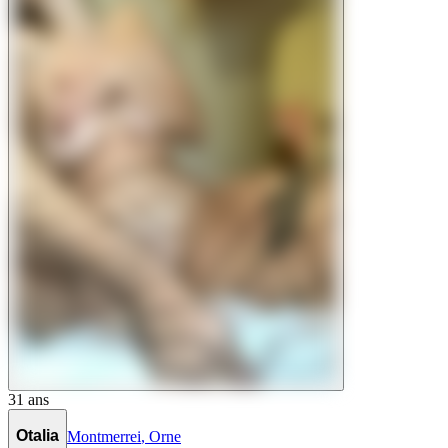
31
ans
Otalia
Montmerrei
,
Orne