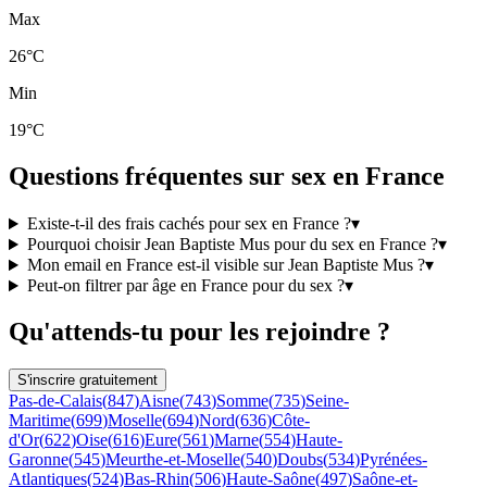
Max
26°C
Min
19°C
Questions fréquentes sur sex en France
Existe-t-il des frais cachés pour sex en France ?
▾
Pourquoi choisir Jean Baptiste Mus pour du sex en France ?
▾
Mon email en France est-il visible sur Jean Baptiste Mus ?
▾
Peut-on filtrer par âge en France pour du sex ?
▾
Qu'attends-tu pour les rejoindre ?
S'inscrire gratuitement
Pas-de-Calais
(
847
)
Aisne
(
743
)
Somme
(
735
)
Seine-
Maritime
(
699
)
Moselle
(
694
)
Nord
(
636
)
Côte-
d'Or
(
622
)
Oise
(
616
)
Eure
(
561
)
Marne
(
554
)
Haute-
Garonne
(
545
)
Meurthe-et-Moselle
(
540
)
Doubs
(
534
)
Pyrénées-
Atlantiques
(
524
)
Bas-Rhin
(
506
)
Haute-Saône
(
497
)
Saône-et-