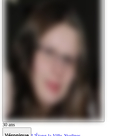
30
ans
Véronique
L'Étang-la-Ville
,
Yvelines