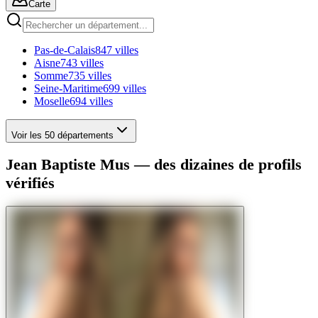
Carte
Pas-de-Calais
847 villes
Aisne
743 villes
Somme
735 villes
Seine-Maritime
699 villes
Moselle
694 villes
Voir les 50 départements
Jean Baptiste Mus — des dizaines de profils
vérifiés