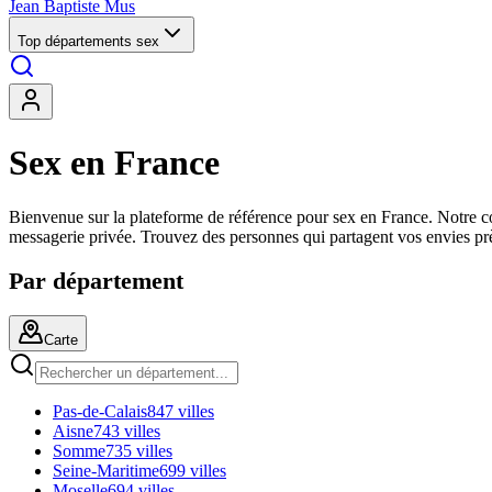
Jean Baptiste Mus
Top départements sex
Sex en France
Bienvenue sur la plateforme de référence pour sex en France. Notre co
messagerie privée. Trouvez des personnes qui partagent vos envies pr
Par département
Carte
Pas-de-Calais
847 villes
Aisne
743 villes
Somme
735 villes
Seine-Maritime
699 villes
Moselle
694 villes