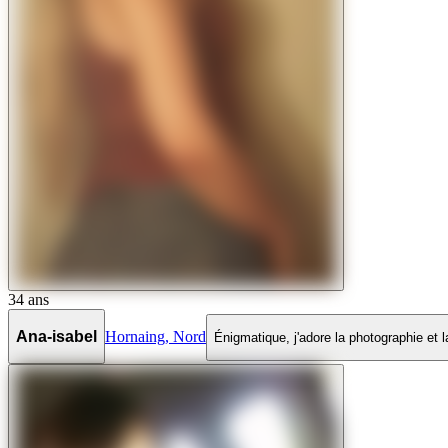
34
ans
Ana-isabel
Hornaing
,
Nord
Énigmatique, j'adore la photographie et