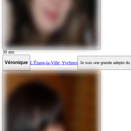
30
ans
Véronique
L'Étang-la-Ville
,
Yvelines
Je suis une grande adepte du