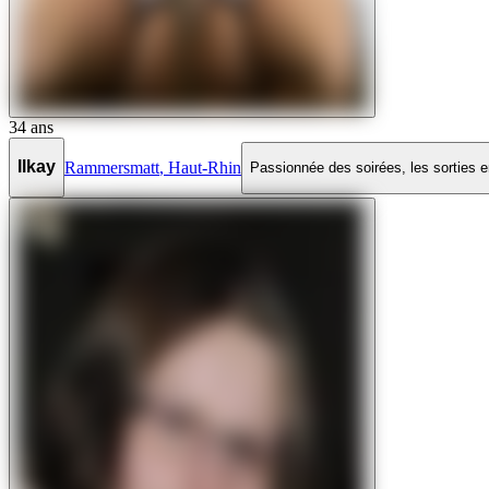
34
ans
Ilkay
Rammersmatt
,
Haut-Rhin
Passionnée des soirées, les sorties en