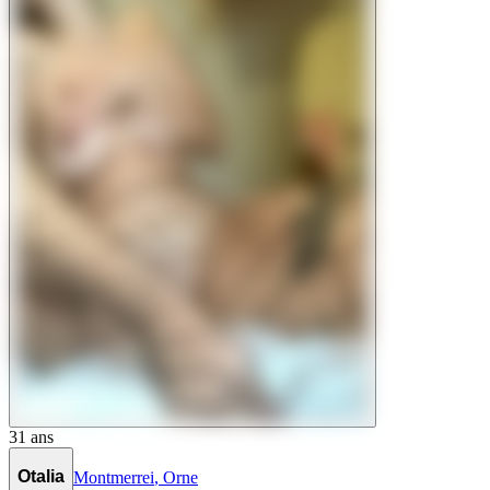
31
ans
Otalia
Montmerrei
,
Orne