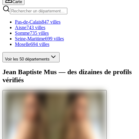
Carte
Pas-de-Calais
847 villes
Aisne
743 villes
Somme
735 villes
Seine-Maritime
699 villes
Moselle
694 villes
Voir les 50 départements
Jean Baptiste Mus — des dizaines de profils
vérifiés