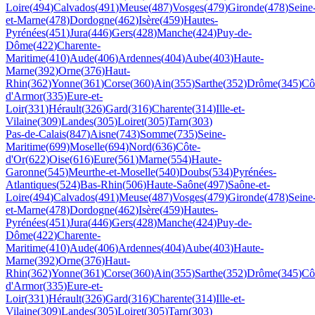
Loire
(
494
)
Calvados
(
491
)
Meuse
(
487
)
Vosges
(
479
)
Gironde
(
478
)
Seine
et-Marne
(
478
)
Dordogne
(
462
)
Isère
(
459
)
Hautes-
Pyrénées
(
451
)
Jura
(
446
)
Gers
(
428
)
Manche
(
424
)
Puy-de-
Dôme
(
422
)
Charente-
Maritime
(
410
)
Aude
(
406
)
Ardennes
(
404
)
Aube
(
403
)
Haute-
Marne
(
392
)
Orne
(
376
)
Haut-
Rhin
(
362
)
Yonne
(
361
)
Corse
(
360
)
Ain
(
355
)
Sarthe
(
352
)
Drôme
(
345
)
Cô
d'Armor
(
335
)
Eure-et-
Loir
(
331
)
Hérault
(
326
)
Gard
(
316
)
Charente
(
314
)
Ille-et-
Vilaine
(
309
)
Landes
(
305
)
Loiret
(
305
)
Tarn
(
303
)
Pas-de-Calais
(
847
)
Aisne
(
743
)
Somme
(
735
)
Seine-
Maritime
(
699
)
Moselle
(
694
)
Nord
(
636
)
Côte-
d'Or
(
622
)
Oise
(
616
)
Eure
(
561
)
Marne
(
554
)
Haute-
Garonne
(
545
)
Meurthe-et-Moselle
(
540
)
Doubs
(
534
)
Pyrénées-
Atlantiques
(
524
)
Bas-Rhin
(
506
)
Haute-Saône
(
497
)
Saône-et-
Loire
(
494
)
Calvados
(
491
)
Meuse
(
487
)
Vosges
(
479
)
Gironde
(
478
)
Seine
et-Marne
(
478
)
Dordogne
(
462
)
Isère
(
459
)
Hautes-
Pyrénées
(
451
)
Jura
(
446
)
Gers
(
428
)
Manche
(
424
)
Puy-de-
Dôme
(
422
)
Charente-
Maritime
(
410
)
Aude
(
406
)
Ardennes
(
404
)
Aube
(
403
)
Haute-
Marne
(
392
)
Orne
(
376
)
Haut-
Rhin
(
362
)
Yonne
(
361
)
Corse
(
360
)
Ain
(
355
)
Sarthe
(
352
)
Drôme
(
345
)
Cô
d'Armor
(
335
)
Eure-et-
Loir
(
331
)
Hérault
(
326
)
Gard
(
316
)
Charente
(
314
)
Ille-et-
Vilaine
(
309
)
Landes
(
305
)
Loiret
(
305
)
Tarn
(
303
)