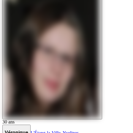
30
ans
Véronique
L'Étang-la-Ville
,
Yvelines