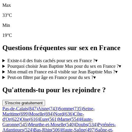
Max
33°C
Min
19°C
Questions fréquentes sur sex en France
Existe-t-il des frais cachés pour sex en France ?
▾
Pourquoi choisir Jean Baptiste Mus pour du sex en France ?
▾
Mon email en France est-il visible sur Jean Baptiste Mus ?
▾
Peut-on filtrer par âge en France pour du sex ?
▾
Qu'attends-tu pour les rejoindre ?
S'inscrire gratuitement
Pas-de-Calais
(
847
)
Aisne
(
743
)
Somme
(
735
)
Seine-
Maritime
(
699
)
Moselle
(
694
)
Nord
(
636
)
Côte-
d'Or
(
622
)
Oise
(
616
)
Eure
(
561
)
Marne
(
554
)
Haute-
Garonne
(
545
)
Meurthe-et-Moselle
(
540
)
Doubs
(
534
)
Pyrénées-
Atlantiques
(
524
)
Bas-Rhin
(
506
)
Haute-Saône
(
497
)
Saône-et-