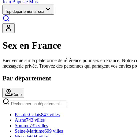
Jean Baptiste Mus
Top départements sex
Sex en France
Bienvenue sur la plateforme de référence pour sex en France. Notre co
messagerie privée. Trouvez des personnes qui partagent vos envies pr
Par département
Carte
Pas-de-Calais
847 villes
Aisne
743 villes
Somme
735 villes
Seine-Maritime
699 villes
Moselle
694 villes