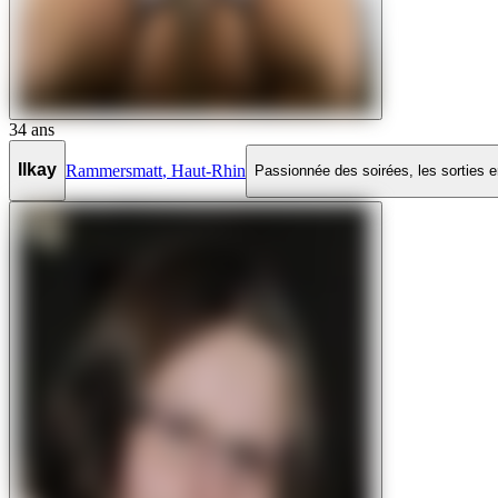
34
ans
Ilkay
Rammersmatt
,
Haut-Rhin
Passionnée des soirées, les sorties en