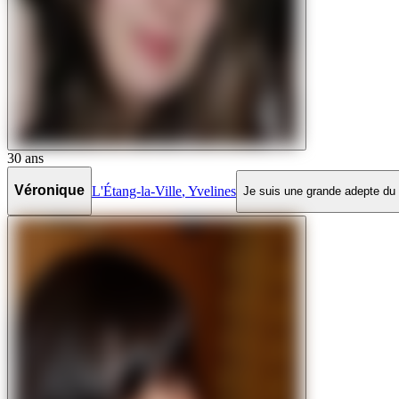
30
ans
Véronique
L'Étang-la-Ville
,
Yvelines
Je suis une grande adepte du