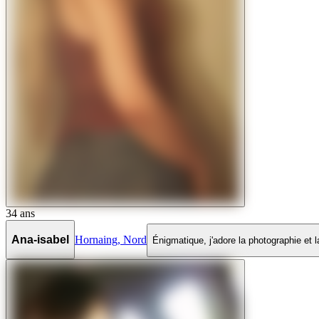
34
ans
Ana-isabel
Hornaing
,
Nord
Énigmatique, j'adore la photographie et