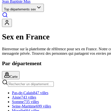
Jean Baptiste Mus
Top départements sex
Sex en France
Bienvenue sur la plateforme de référence pour sex en France. Notre co
messagerie privée. Trouvez des personnes qui partagent vos envies pr
Par département
Carte
Pas-de-Calais
847 villes
Aisne
743 villes
Somme
735 villes
Seine-Maritime
699 villes
Moselle
694 villes