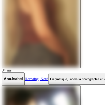
34
ans
Ana-isabel
Hornaing
,
Nord
Énigmatique, j'adore la photographie et