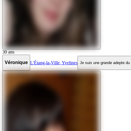
30
ans
Véronique
L'Étang-la-Ville
,
Yvelines
Je suis une grande adepte du