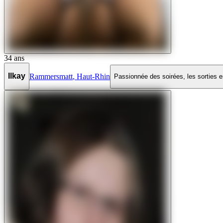
34
ans
Ilkay
Rammersmatt
,
Haut-Rhin
Passionnée des soirées, les sorties en