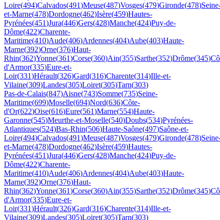
Loire
(
494
)
Calvados
(
491
)
Meuse
(
487
)
Vosges
(
479
)
Gironde
(
478
)
Seine
et-Marne
(
478
)
Dordogne
(
462
)
Isère
(
459
)
Hautes-
Pyrénées
(
451
)
Jura
(
446
)
Gers
(
428
)
Manche
(
424
)
Puy-de-
Dôme
(
422
)
Charente-
Maritime
(
410
)
Aude
(
406
)
Ardennes
(
404
)
Aube
(
403
)
Haute-
Marne
(
392
)
Orne
(
376
)
Haut-
Rhin
(
362
)
Yonne
(
361
)
Corse
(
360
)
Ain
(
355
)
Sarthe
(
352
)
Drôme
(
345
)
Cô
d'Armor
(
335
)
Eure-et-
Loir
(
331
)
Hérault
(
326
)
Gard
(
316
)
Charente
(
314
)
Ille-et-
Vilaine
(
309
)
Landes
(
305
)
Loiret
(
305
)
Tarn
(
303
)
Pas-de-Calais
(
847
)
Aisne
(
743
)
Somme
(
735
)
Seine-
Maritime
(
699
)
Moselle
(
694
)
Nord
(
636
)
Côte-
d'Or
(
622
)
Oise
(
616
)
Eure
(
561
)
Marne
(
554
)
Haute-
Garonne
(
545
)
Meurthe-et-Moselle
(
540
)
Doubs
(
534
)
Pyrénées-
Atlantiques
(
524
)
Bas-Rhin
(
506
)
Haute-Saône
(
497
)
Saône-et-
Loire
(
494
)
Calvados
(
491
)
Meuse
(
487
)
Vosges
(
479
)
Gironde
(
478
)
Seine
et-Marne
(
478
)
Dordogne
(
462
)
Isère
(
459
)
Hautes-
Pyrénées
(
451
)
Jura
(
446
)
Gers
(
428
)
Manche
(
424
)
Puy-de-
Dôme
(
422
)
Charente-
Maritime
(
410
)
Aude
(
406
)
Ardennes
(
404
)
Aube
(
403
)
Haute-
Marne
(
392
)
Orne
(
376
)
Haut-
Rhin
(
362
)
Yonne
(
361
)
Corse
(
360
)
Ain
(
355
)
Sarthe
(
352
)
Drôme
(
345
)
Cô
d'Armor
(
335
)
Eure-et-
Loir
(
331
)
Hérault
(
326
)
Gard
(
316
)
Charente
(
314
)
Ille-et-
Vilaine
(
309
)
Landes
(
305
)
Loiret
(
305
)
Tarn
(
303
)