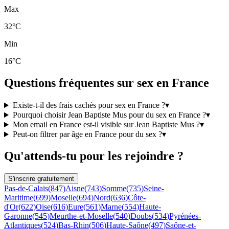
Max
32°C
Min
16°C
Questions fréquentes sur sex en France
Existe-t-il des frais cachés pour sex en France ?
▾
Pourquoi choisir Jean Baptiste Mus pour du sex en France ?
▾
Mon email en France est-il visible sur Jean Baptiste Mus ?
▾
Peut-on filtrer par âge en France pour du sex ?
▾
Qu'attends-tu pour les rejoindre ?
S'inscrire gratuitement
Pas-de-Calais
(
847
)
Aisne
(
743
)
Somme
(
735
)
Seine-
Maritime
(
699
)
Moselle
(
694
)
Nord
(
636
)
Côte-
d'Or
(
622
)
Oise
(
616
)
Eure
(
561
)
Marne
(
554
)
Haute-
Garonne
(
545
)
Meurthe-et-Moselle
(
540
)
Doubs
(
534
)
Pyrénées-
Atlantiques
(
524
)
Bas-Rhin
(
506
)
Haute-Saône
(
497
)
Saône-et-