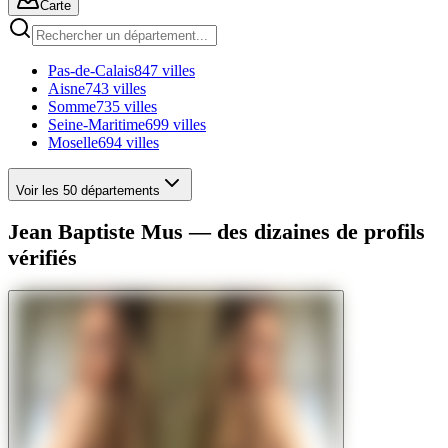
Carte
Pas-de-Calais
847 villes
Aisne
743 villes
Somme
735 villes
Seine-Maritime
699 villes
Moselle
694 villes
Voir les 50 départements
Jean Baptiste Mus — des dizaines de profils
vérifiés