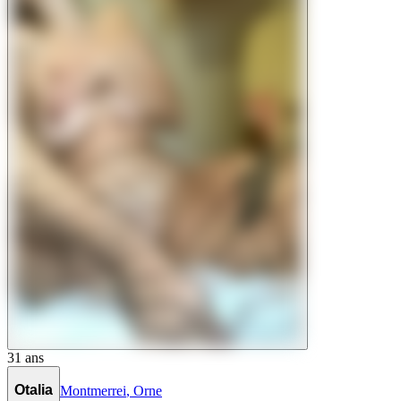
31
ans
Otalia
Montmerrei
,
Orne