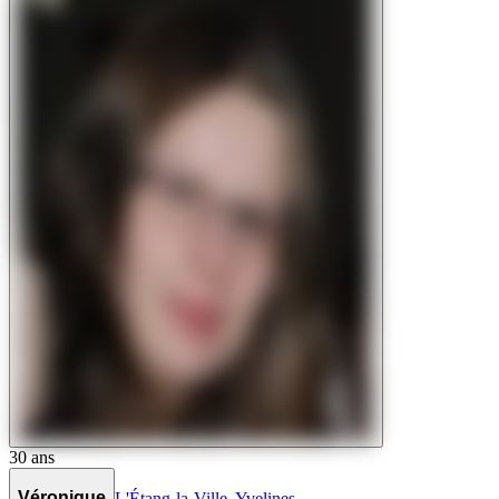
30
ans
Véronique
L'Étang-la-Ville
,
Yvelines